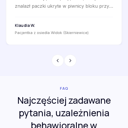
znalazł paczki ukryte w piwnicy bloku przy
ul. Pomologicznej. Terapia CBT z blokadami
serwisów marketplace w Cold Turkey, limit
Klaudia W.
karty obniżony do 1500 zł na wniosek u
Pacjentka z osiedla Widok (Skierniewice)
mnie samej w banku PKO BP przy ul.
Senatorskiej. Po dziesięciu miesiącach długi
spłacone, paczki nadal nie przychodzą.
Praca w księgowości firmy obsługującej
Hochland Polska w Mokrej Prawej zmieniła
się z koszmaru w wyzwanie zawodowe.
FAQ
Najczęściej zadawane
pytania, uzależnienia
behawioralne w