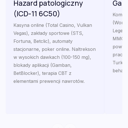
Hazard patologiczny
Gami
(ICD-11 6C50)
Kompul
(World
Kasyna online (Total Casino, Vulkan
Legends
Vegas), zakłady sportowe (STS,
MMO, m
Fortuna, Betclic), automaty
powyże
stacjonarne, poker online. Naltrekson
pracy, 
w wysokich dawkach (100-150 mg),
Turkey
blokady aplikacji (Gamban,
behawi
BetBlocker), terapia CBT z
elementami prewencji nawrotów.