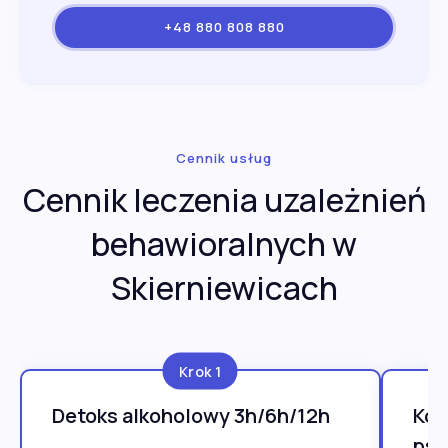
+48 880 808 880
Cennik usług
Cennik leczenia uzależnień
behawioralnych w
Skierniewicach
Krok 1
Detoks alkoholowy 3h/6h/12h
Kon
psy