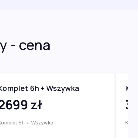
y - cena
Komplet 6h + Wszywka
Kom
2699 zł
32
Komplet 6h + Wszywka
Komp