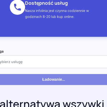
Dostępność usług
Nasza infolinia jest czynna codziennie w
godzinach 8-20 lub kup online.
ga
ybierz usługę
Ładowanie...
 alternatywa wszywki