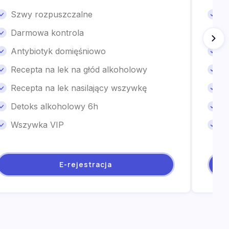
Szwy rozpuszczalne
S
Darmowa kontrola
D
Antybiotyk domięśniowo
A
Recepta na lek na głód alkoholowy
R
Recepta na lek nasilający wszywkę
R
Detoks alkoholowy 6h
D
Wszywka VIP
W
E-rejestracja