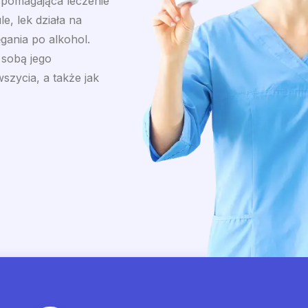
pomagająca leczenie
le, lek działa na
gania po alkohol.
e sobą jego
szycia, a także jak