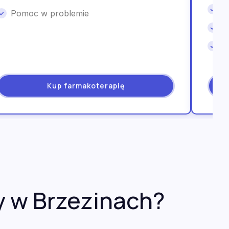
W
Pomoc w problemie
I
W
Kup farmakoterapię
y w Brzezinach?