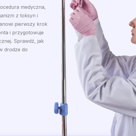
rocedura medyczna,
anizm z toksyn i
tanowi pierwszy krok
jenta i przygotowuje
cznej. Sprawdź, jak
 w drodze do