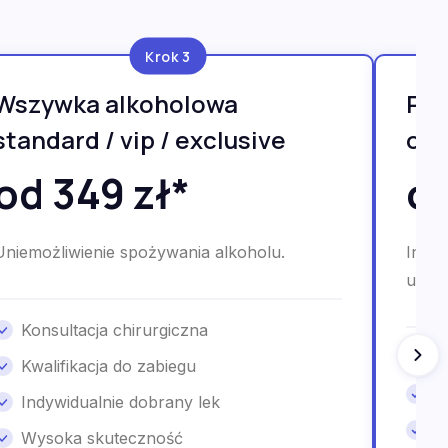
Krok 3
Wszywka alkoholowa
Psy
standard / vip / exclusive
onl
od 349 zł*
od
Uniemożliwienie spożywania alkoholu.
Indyw
uzale
Konsultacja chirurgiczna
P
Kwalifikacja do zabiegu
G
Indywidualnie dobrany lek
K
Wysoka skuteczność