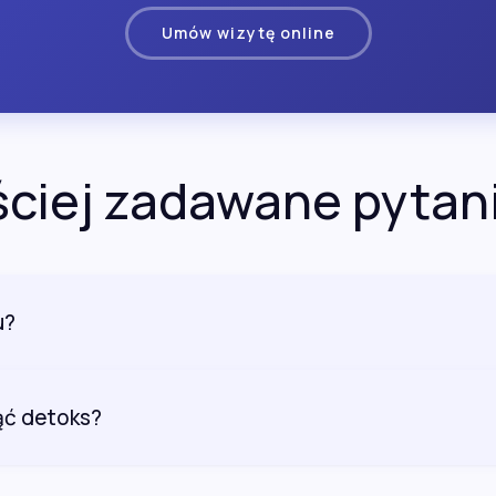
Umów wizytę online
ciej zadawane pytan
u?
ąć detoks?